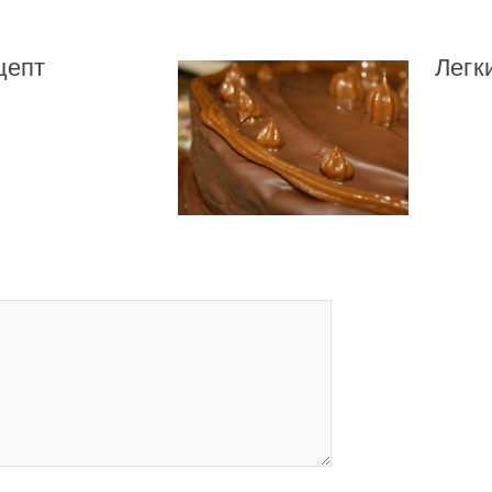
цепт
Легк