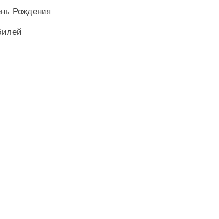
ень Рождения
билей