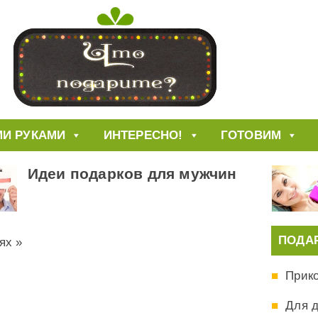
И РУКАМИ
ИНТЕРЕСНО!
ГОТОВИМ
Идеи подарков для мужчин
ПОДА
ях
»
Прик
Для 