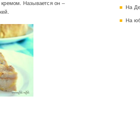
 кремом. Называется он –
На Д
жей.
На ю