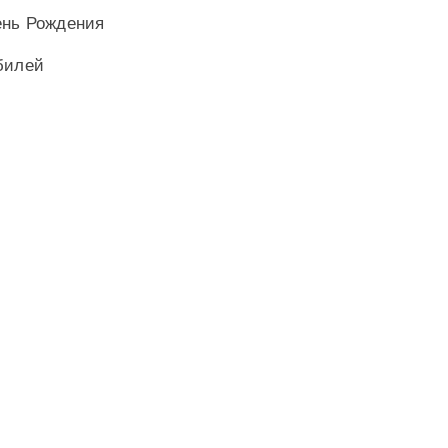
ень Рождения
билей