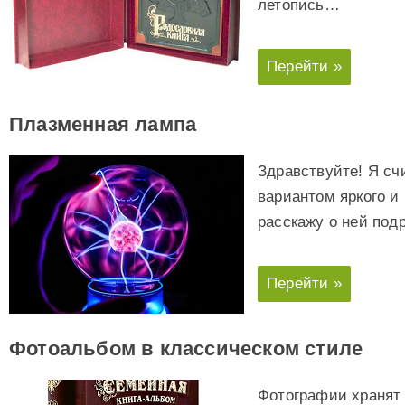
летопись…
Перейти »
Плазменная лампа
Здравствуйте! Я с
вариантом яркого и
расскажу о ней под
Перейти »
Фотоальбом в классическом стиле
Фотографии хранят