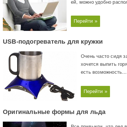
ей, можно удобно расп
Перейти »
USB-подогреватель для кружки
Очень часто сидя з
хочется выпить горя
есть возможность…
Перейти »
Оригинальные формы для льда
Все привыкли, что лед 