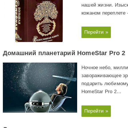
нашей жизни. Изыс
кожаном переплете 
Перейти »
Домашний планетарий HomeStar Pro 2
Ночное небо, милл
завораживающее зр
подарить любимому
HomeStar Pro 2…
Перейти »