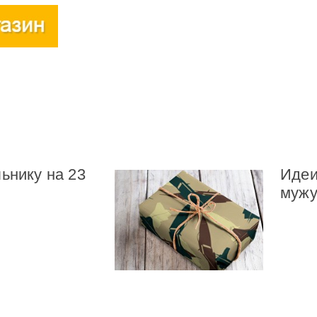
ьнику на 23
Идеи
мужу