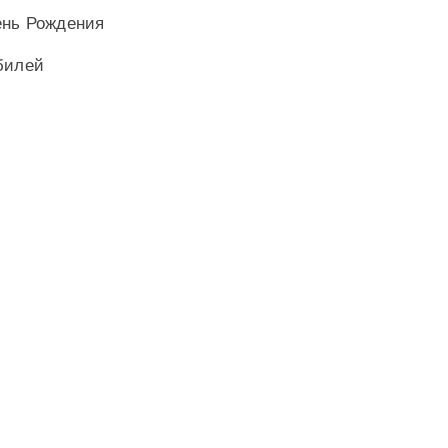
ень Рождения
билей