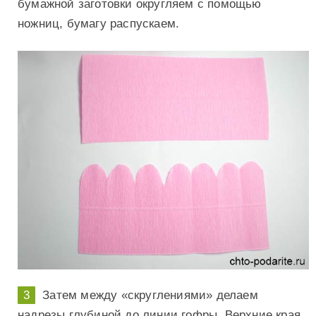
бумажной заготовки округляем с помощью
ножниц, бумагу распускаем.
Затем между «скруглениями» делаем
надрезы глубиной до линии гофры. Верхние края