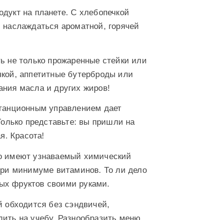
дукт на планете. С хлебопечкой
и наслаждаться ароматной, горячей
ь не только прожаренные стейки или
чкой, аппетитные бутерброды или
ания масла и других жиров!
танционным управлением дает
Только представьте: вы пришли на
я. Красота!
ко имеют узнаваемый химический
 при минимуме витаминов. То ли дело
ых фруктов своими руками.
й обходится без сэндвичей,
дить на учебу. Разнообразить меню