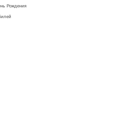
ень Рождения
билей