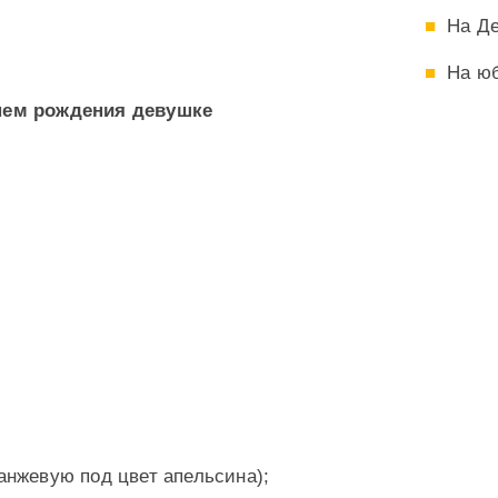
На Д
На ю
днем рождения девушке
анжевую под цвет апельсина);