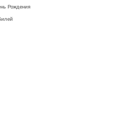
ень Рождения
билей