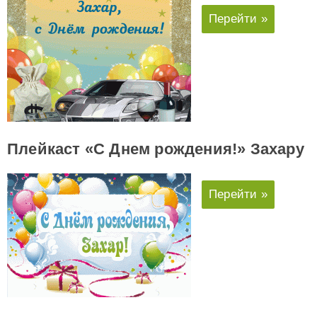
Перейти »
Плейкаст «С Днем рождения!» Захару
Перейти »