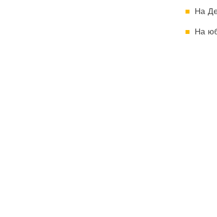
На Д
На ю