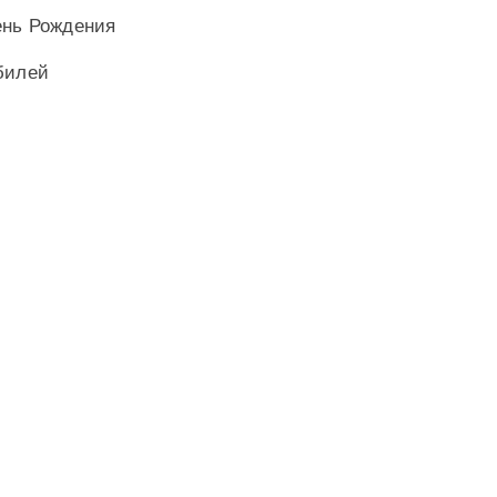
ень Рождения
билей