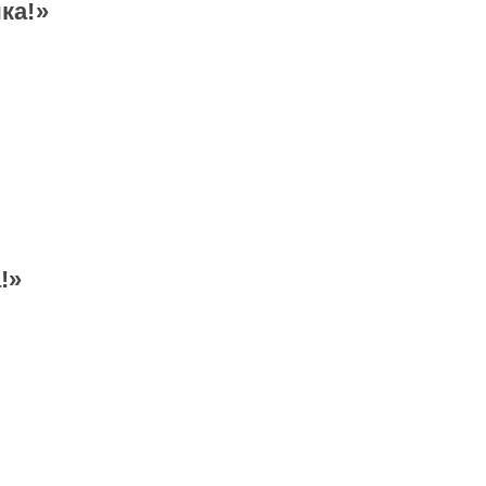
ка!»
!»