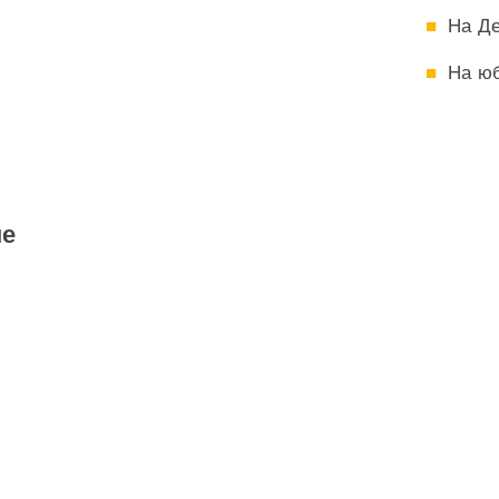
На Д
На ю
не