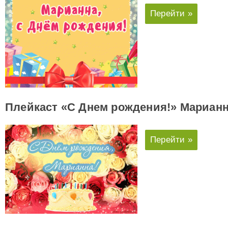
Перейти »
Плейкаст «С Днем рождения!» Мариан
Перейти »