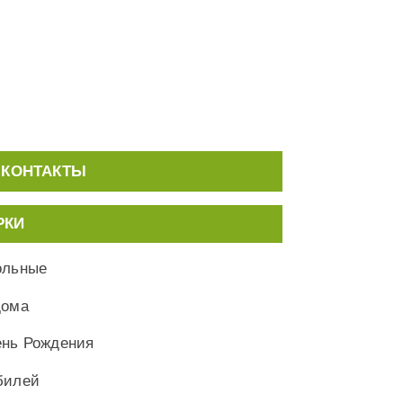
КОНТАКТЫ
РКИ
ольные
дома
ень Рождения
билей