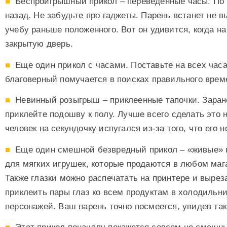
Беспроигрышный прикол – переведенные часы. По 
назад. Не забудьте про гаджеты. Парень встанет не 
учебу раньше положенного. Вот он удивится, когда н
закрытую дверь.
Еще один прикол с часами. Поставьте на всех час
благоверный помучается в поисках правильного врем
Невинный розыгрыш – приклеенные тапочки. Заране
приклейте подошву к полу. Лучше всего сделать это
человек на секундочку испугался из-за того, что его н
Еще один смешной безвредный прикол – «живые» п
для мягких игрушек, которые продаются в любом маг
Также глазки можно распечатать на принтере и вырез
приклеить пары глаз ко всем продуктам в холодильн
персонажей. Ваш парень точно посмеется, увидев та