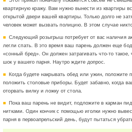
Этот прикол поначалу покажется совсем не смешн
квартирную кражу. Вам нужно вынести из квартиры в
открытой двери вашей квартиры. Только долго не за
человек может вызвать полицию. В этом случае никто
Следующий розыгрыш потребует от вас наличия акт
легли спать. В это время ваш парень должен еще бод
«сонный бред». Он должен затрагивать что-то такое,
шок у вашего парня. Наутро ждите допрос.
Когда будете накрывать обед или ужин, положите п
положить столовые приборы. Будет забавно, когда в
оторвать вилку и ложку от стола.
Пока ваш парень не видит, подложите в карман пид
нитками. Один кончик с помощью иголки нужно вывест
парня в первоапрельский день, будут пытаться убрать