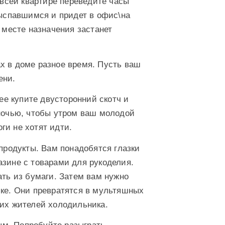
всей квартире переведите часы
выспавшимся и придет в офис\на
а месте назначения застанет
ах в доме разное время. Пусть ваш
ени.
е купите двусторонний скотч и
 ночью, чтобы утром ваш молодой
оги не хотят идти.
родукты. Вам понадобятся глазки
азине с товарами для рукоделия.
ать из бумаги. Затем вам нужно
ике. Они превратятся в мультяшных
ких жителей холодильника.