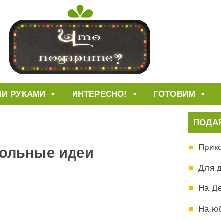
И РУКАМИ
ИНТЕРЕСНО!
ГОТОВИМ
ПОДА
Прик
кольные идеи
Для 
На Д
На ю