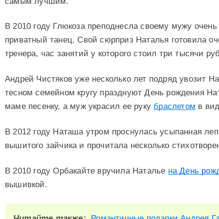
самым лучшим.
В 2010 году Глюкоза преподнесла своему мужу очен
приватный танец. Свой сюрприз Наталья готовила оч
тренера, час занятий у которого стоил три тысячи ру
Андрей Чистяков уже несколько лет подряд увозит На
тесном семейном кругу празднуют День рождения Нат
маме песенку, а муж украсил ее руку
браслетом
в вид
В 2012 году Наташа утром проснулась усыпанная леп
вышитого зайчика и прочитала несколько стихотворе
В 2010 году Орбакайте вручила Наталье
на День рож
вышивкой.
Читайте также:
Романтичные подарки Андрея Г