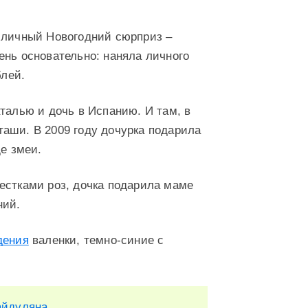
ь личный Новогодний сюрприз –
ень основательно: наняла личного
блей.
талью и дочь в Испанию. И там, в
аши. В 2009 году дочурка подарила
е змеи.
естками роз, дочка подарила маме
ний.
дения
валенки, темно-синие с
айдуляна