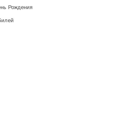
ень Рождения
билей