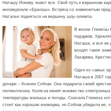
Наташу Ионову знают все. Свой путь к вершинам кар
киножурнале «Ералаш». Встреча со знаменитым про
Наталье подняться на вершину шоу-олимпа.
В жизни Глюкозы
подарков. Удивля
Наташа, и все ее 
входят такие зна
Лазарева, Кристи
Один из самых ор
Наташа в 2007 го
дочери – Ксении Собчак. Она подарила своей крестн
полмиллиона. Коляска имеет множество электронных 
температуры малыша и погоды. Сначала Глюкоза хотел
стоит как хорошая иномарка, но Собчак убедила ее, 