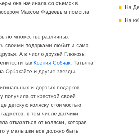
ьеры она начинала со съемок в
На Д
дюсером Максом Фадеевым помогла
На ю
 было множество различных
ть своими подарками любит и сама
друзья. А в число друзей Глюкозы
менитости как
Ксения Собчак
, Татьяна
на Орбакайте и другие звезды.
игинальных и дорогих подарков
ду получила от крестной своей
ице детскую коляску стоимостью
гаджетов, в том числе датчики
а отказаться от коляски, которая
что у малышки все должно быть