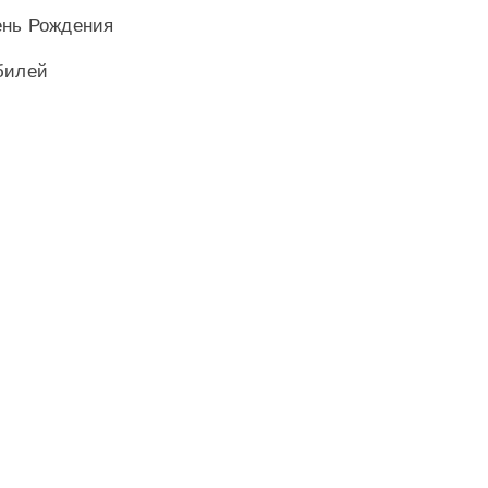
ень Рождения
билей