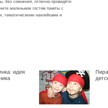
вы, без сомнения, отлично проведёте
чите маленьким гостям пакеты с
и, тематическими наклейками и
инка: идея
Пира
ника
детс