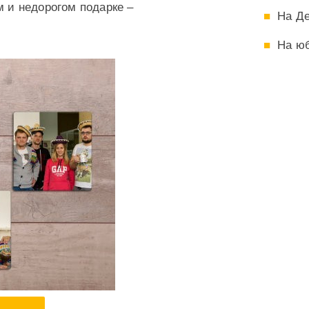
м и недорогом подарке –
На Д
На ю