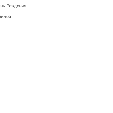
ень Рождения
билей