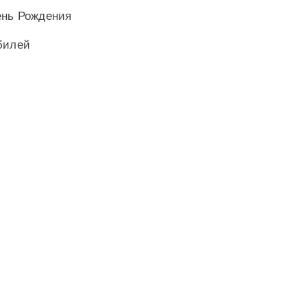
ень Рождения
билей