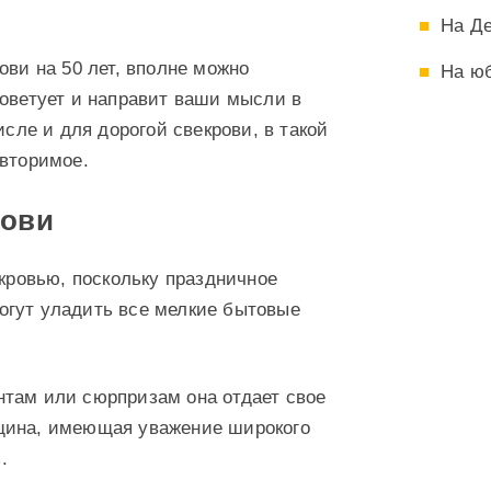
На Д
ови на 50 лет, вполне можно
На ю
советует и направит ваши мысли в
исле и для дорогой свекрови, в такой
овторимое.
рови
екровью, поскольку праздничное
огут уладить все мелкие бытовые
нтам или сюрпризам она отдает свое
щина, имеющая уважение широкого
.