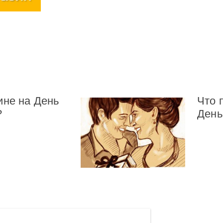
ине на День
Что 
?
День