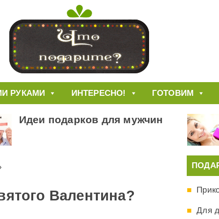
И РУКАМИ
ИНТЕРЕСНО!
ГОТОВИМ
Идеи подарков для мужчин
ПОДА
»
Прик
святого Валентина?
Для 