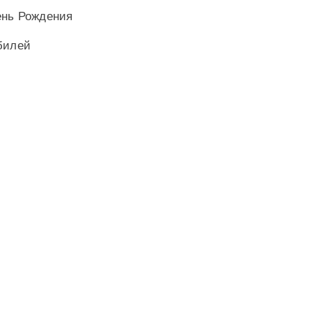
ень Рождения
билей