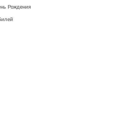
ень Рождения
билей