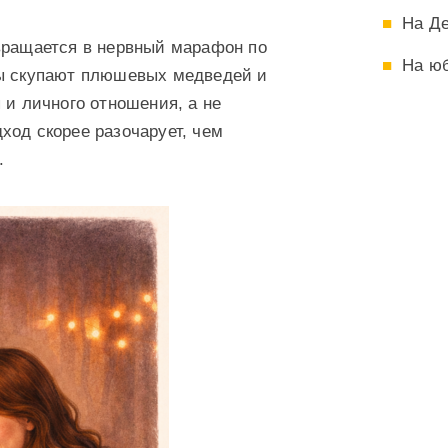
На Д
вращается в нервный марафон по
На ю
ны скупают плюшевых медведей и
 и личного отношения, а не
ход скорее разочарует, чем
.