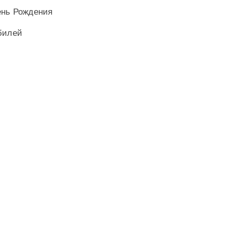
ень Рождения
билей