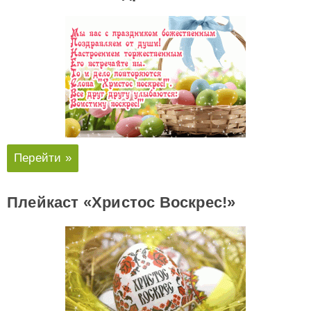
Перейти »
Плейкаст «Христос Воскрес!»