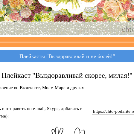
Плейкасты "Выздоравливай и не болей!"
Плейкаст "Выздоравливай скорее, милая!"
роение во Вконтакте, Моём Мире и других
и отправить по e-mail, Skype, добавить в
ме):